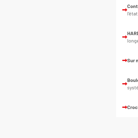
Cont
l’état
HAR
long
Sur 
Boul
syst
Croc