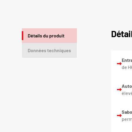
Détai
Détails du produit
Données techniques
Entr
de HK
Auto
élev
Sabo
perm