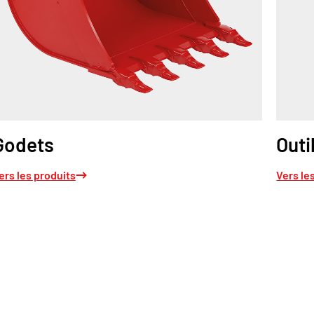
Godets
Outi
ers les produits
Vers le