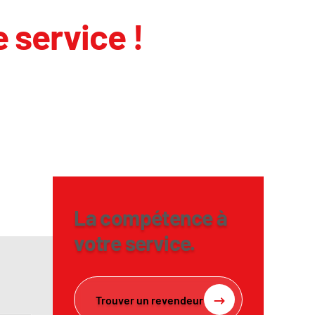
 service !
La compétence à
votre service.
Trouver un revendeur