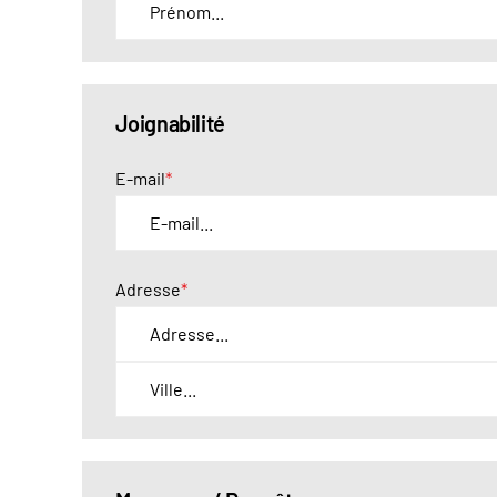
Joignabilité
E-mail
*
Adresse
*
A
d
V
r
i
e