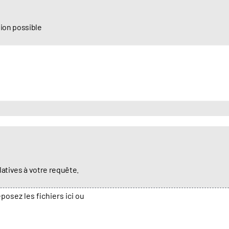
d
e
sion possible
p
o
s
t
a
l
latives à votre requête.
posez les fichiers ici ou