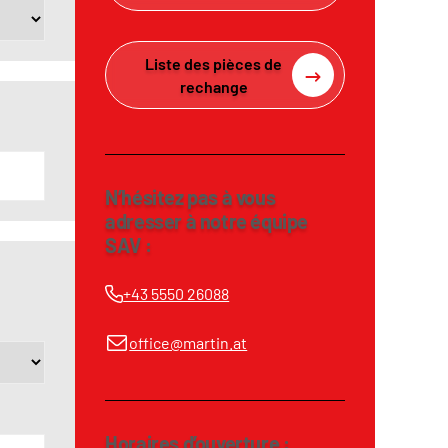
Liste des pièces de
rechange
N’hésitez pas à vous
adresser à notre équipe
SAV :
+43 5550 26088
office@martin.at
Horaires d’ouverture :