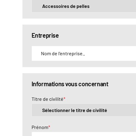
Entreprise
E
n
t
r
Informations vous concernant
e
p
Titre de civilité
*
r
i
s
Prénom
*
e