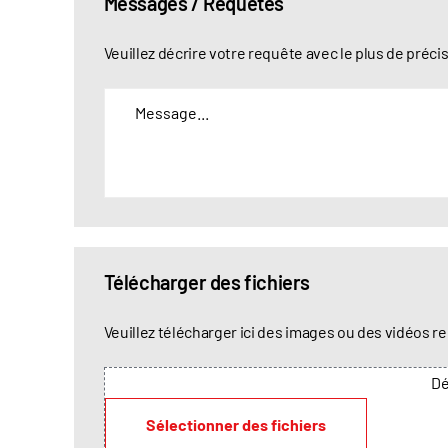
Messages / Requêtes
l
s
l
s
M
Veuillez décrire votre requête avec le plus de préci
e
e
e
d
s
e
s
l
a
a
g
r
e
u
*
Télécharger des fichiers
e
T
Veuillez télécharger ici des images ou des vidéos re
é
Dé
l
é
Sélectionner des fichiers