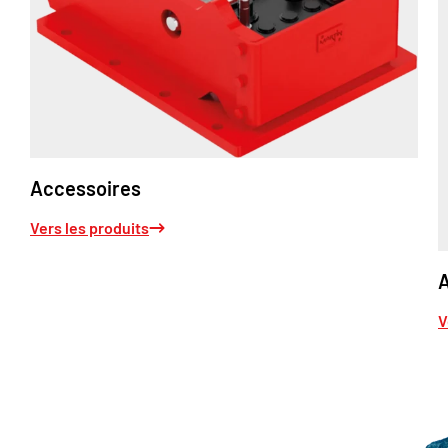
Accessoires
Vers les produits
A
V