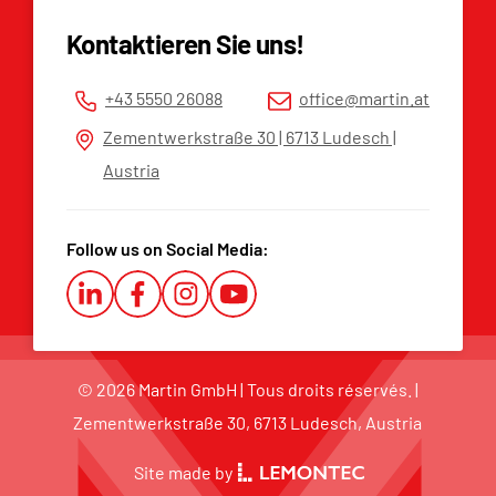
Liste des pièces de rechange
Mentions légales
Kontaktieren Sie uns!
Protection des données
CGV
+43 5550 26088
office@martin.at
Plateforme d’alerte
Zementwerkstraße 30 | 6713 Ludesch |
Austria
Follow us on Social Media:
© 2026 Martin GmbH | Tous droits réservés. |
Zementwerkstraße 30, 6713 Ludesch, Austria
Site made by