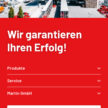
Wir garantieren
Ihren Erfolg!
Produkte
Service
Schnellwechsler
Baggerlöffel
Martin GmbH
Service Anfrage
Greifer
MARTIN® Händler
Kontakt
Tilt & Rotation
Ersatzteilliste