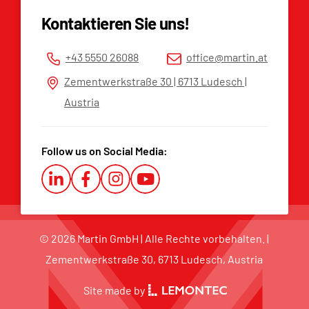
Impressum
Kontaktieren Sie uns!
Datenschutzerklärung
AGB
+43 5550 26088
office@martin.at
Hinweisgeberplattform
Zementwerkstraße 30 | 6713 Ludesch |
Austria
Follow us on Social Media:
© 2026 Martin GmbH | Alle Rechte vorbehalten. |
Zementwerkstraße 30, 6713 Ludesch, Austria
Site made by