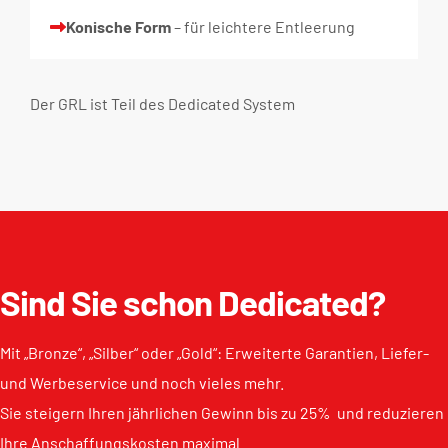
Konische Form
– für leichtere Entleerung
Der GRL ist Teil des
Dedicated System
Sind Sie schon Dedicated?
Mit „Bronze“, „Silber“ oder „Gold“: Erweiterte Garantien, Liefer-
und Werbeservice und noch vieles mehr.
Sie steigern Ihren jährlichen Gewinn bis zu 25% und reduzieren
Ihre Anschaffungskosten maximal.