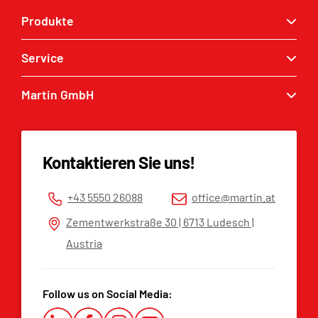
Produkte
Service
Schnellwechsler
Baggerlöffel
Martin GmbH
Service Anfrage
Greifer
MARTIN® Händler
Kontakt
Tilt & Rotation
Ersatzteilliste
Impressum
Kontaktieren Sie uns!
Datenschutzerklärung
AGB
+43 5550 26088
office@martin.at
Hinweisgeberplattform
Zementwerkstraße 30 | 6713 Ludesch |
Austria
Follow us on Social Media: