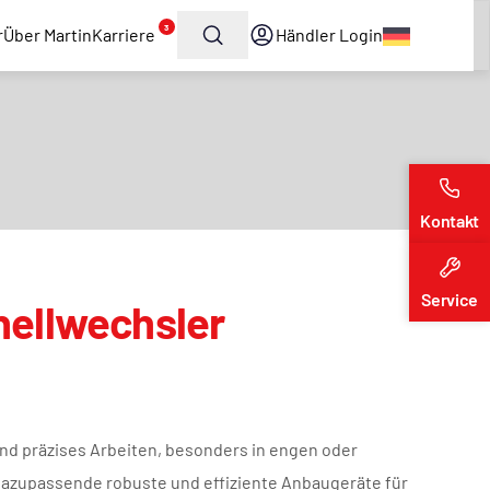
3
r
Über Martin
Karriere
Händler Login
Kontakt
Service
nellwechsler
und präzises Arbeiten, besonders in engen oder
azupassende robuste und effiziente Anbaugeräte für