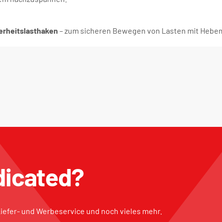
erheitslasthaken
– zum sicheren Bewegen von Lasten mit Hebem
dicated?
, Liefer- und Werbeservice und noch vieles mehr.