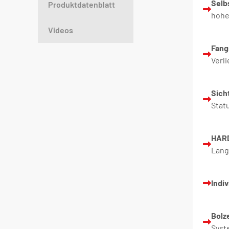
Sel
Produktdatenblatt
hohe
Videos
Fang
Verl
Sich
Stat
HAR
Lang
Indiv
Bolz
Syst