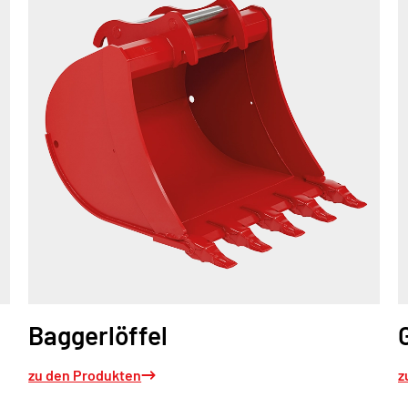
Baggerlöffel
zu den Produkten
z