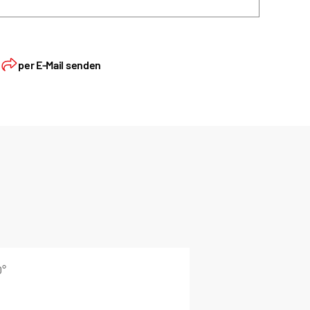
n
per E-Mail senden
0°