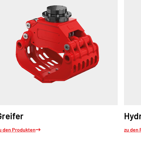
Greifer
Hyd
u den Produkten
zu den