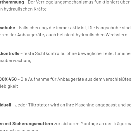
bsthemmung
– Der Verriegelungsmechanismus funktioniert über
n hydraulischen Kräfte
schuhe
– Fallsicherung, die immer aktiv ist. Die Fangschuhe s
ieren der Anbaugeräte, auch bei nicht hydraulischen Wechslern
tkontrolle
– feste Sichtkontrolle, ohne bewegliche Teile, für ein
usüberwachung
DOX 450
– Die Aufnahme für Anbaugeräte aus dem verschleißfest
lebigkeit
iduell
– Jeder Tiltrotator wird an ihre Maschine angepasst und so
en mit Sicherungsmuttern
zur sicheren Montage an der Trägerma
em nachzuspannen.