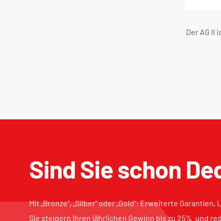
Der AG II i
Sind Sie schon De
Mit „Bronze“, „Silber“ oder „Gold“: Erweiterte Garantien
Sie steigern Ihren jährlichen Gewinn bis zu 25% und r