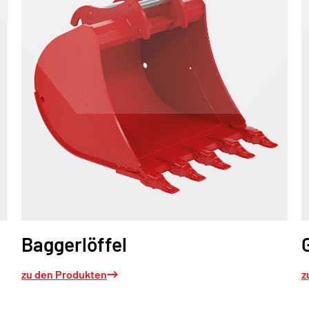
Baggerlöffel
zu den Produkten
z