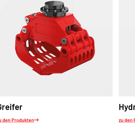
Greifer
Hyd
u den Produkten
zu den