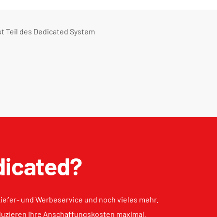
st Teil des
Dedicated System
dicated?
, Liefer- und Werbeservice und noch vieles mehr.
eduzieren Ihre Anschaffungskosten maximal.